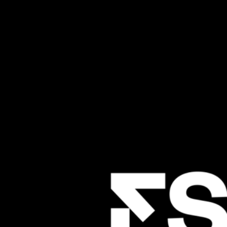
Estra
Aesthetic
Perspective
in
Space