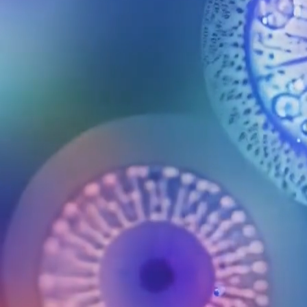
AM
Beyond
the
Invisible
Lettera7 è un ossimoro
da cui nasce una nuova
dimensione:
razionalismo intriso di
umanesimo e/o
viceversa.
Studio
Artwall