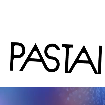
Pastai
Alchimie
Sanniti
di
grano