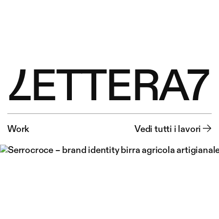
L
E
T
T
E
R
A
7
Work
Vedi tutti i lavori