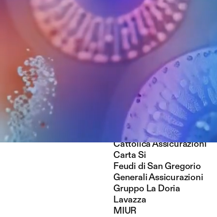
Clienti
Armani
Actv Venezia
Atalanta Calcio
Bormioli Rocco
Boscolo
Coop
Chanel
H&M
Cattolica Assicurazioni
Carta Si
Feudi di San Gregorio
Generali Assicurazioni
Gruppo La Doria
Lavazza
MIUR