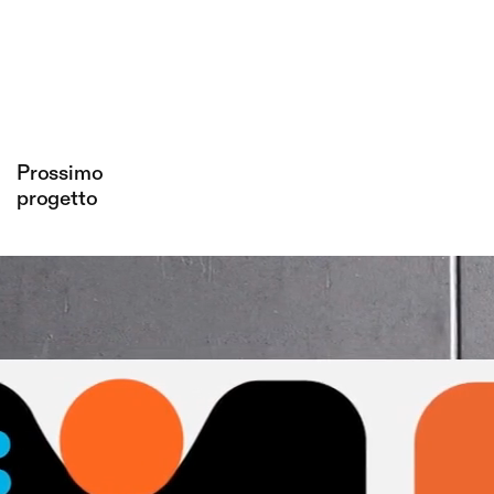
Gruppo
Evoluzione
Maf
circolare
generativa
Prossimo
progetto