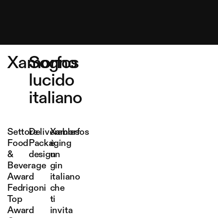
Xamorfos
Sogno
lucido
italiano
Settore
Deliverables
Xamorfos
Food
Packaging
è
&
design
un
Beverage
gin
Award
italiano
Fedrigoni
che
Top
ti
Award
invita