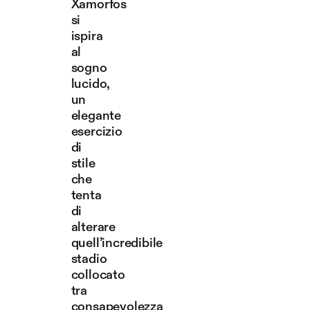
Xamorfos
si
ispira
al
sogno
lucido,
un
elegante
esercizio
di
stile
che
tenta
di
alterare
quell’incredibile
stadio
collocato
tra
consapevolezza