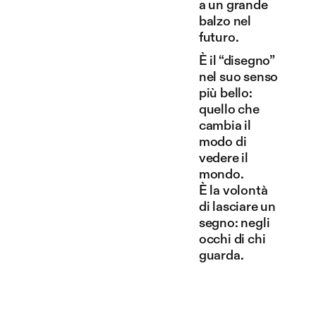
a un grande
balzo nel
futuro.
È il “disegno”
nel suo senso
più bello:
quello che
cambia il
modo di
vedere il
mondo.
È la volontà
di lasciare un
segno: negli
occhi di chi
guarda.