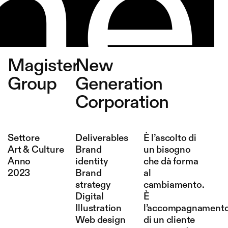
Magister
New
Group
Generation
Corporation
Settore
Deliverables
È l’ascolto di
Art & Culture
Brand
un bisogno
Anno
identity
che dà forma
2023
Brand
al
strategy
cambiamento.
Digital
È
Illustration
l’accompagnament
Web design
di un cliente